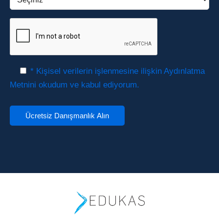
* Kişisel verilerin işlenmesine ilişkin Aydınlatma
Metnini okudum ve kabul ediyorum.