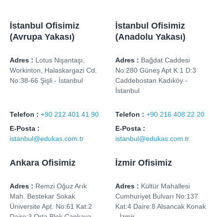
İstanbul Ofisimiz
İstanbul Ofisimiz
(Avrupa Yakası)
(Anadolu Yakası)
Adres :
Lotus Nişantaşı,
Adres :
Bağdat Caddesi
Workinton, Halaskargazi Cd.
No:280 Güneş Apt K:1 D:3
No:38-66 Şişli - İstanbul
Caddebostan Kadıköy -
İstanbul
Telefon :
+90 212 401 41 90
Telefon :
+90 216 408 22 20
E-Posta :
E-Posta :
istanbul@edukas.com.tr
istanbul@edukas.com.tr
Ankara Ofisimiz
İzmir Ofisimiz
Adres :
Remzi Oğuz Arık
Adres :
Kültür Mahallesi
Mah. Bestekar Sokak
Cumhuriyet Bulvarı No:137
Üniversite Apt. No:61 Kat:2
Kat:4 Daire:8 Alsancak Konak
Daire:3 Orta Blok Çankaya -
- İzmir