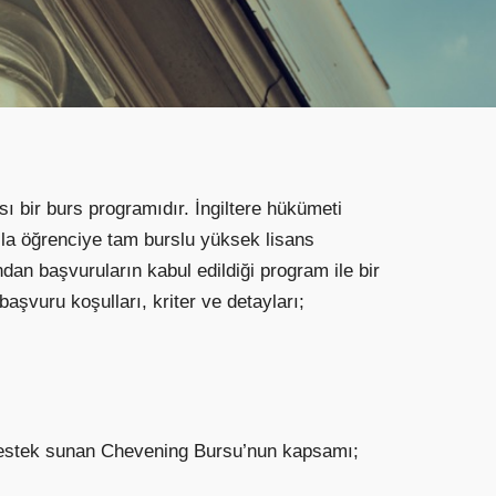
ası bir burs programıdır. İngiltere hükümeti
azla öğrenciye tam burslu yüksek lisans
an başvuruların kabul edildiği program ile bir
aşvuru koşulları, kriter ve detayları;
 destek sunan Chevening Bursu’nun kapsamı;