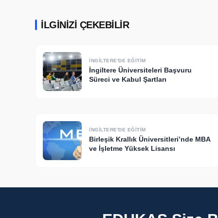
İLGINIZI ÇEKEBILIR
İNGILTERE'DE EĞITIM
İngiltere Üniversiteleri Başvuru
Süreci ve Kabul Şartları
İNGILTERE'DE EĞITIM
Birleşik Krallık Üniversitleri’nde MBA
ve İşletme Yüksek Lisansı​