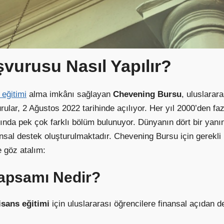
urusu Nasıl Yapılır?
 eğitimi
alma imkânı sağlayan
Chevening Bursu
, uluslarar
urular, 2 Ağustos 2022 tarihinde açılıyor. Her yıl 2000’den f
nda pek çok farklı bölüm bulunuyor. Dünyanın dört bir yanınd
nsal destek oluşturulmaktadır. Chevening Bursu için gerekli b
e göz atalım:
apsamı Nedir?
isans eğitimi
için uluslararası öğrencilere finansal açıdan