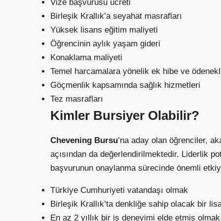
Vize başvurusu ücreti
Birleşik Krallık’a seyahat masrafları
Yüksek lisans eğitim maliyeti
Öğrencinin aylık yaşam gideri
Konaklama maliyeti
Temel harcamalara yönelik ek hibe ve ödenekl
Göçmenlik kapsamında sağlık hizmetleri
Tez masrafları
Kimler Bursiyer Olabilir?
Chevening Bursu
’na aday olan öğrenciler, ak
açısından da değerlendirilmektedir. Liderlik pota
başvurunun onaylanma sürecinde önemli etkiye s
Türkiye Cumhuriyeti vatandaşı olmak
Birleşik Krallık’ta denkliğe sahip olacak bir 
En az 2 yıllık bir iş deneyimi elde etmiş olmak