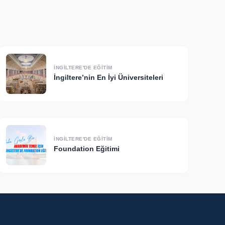
İNGILTERE'DE EĞITIM
İngiltere’nin En İyi Üniversiteleri
İNGILTERE'DE EĞITIM
Foundation Eğitimi