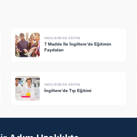
İNGILTERE'DE EĞITIM
7 Madde İle İngiltere’de Eğitimin
Faydaları
İNGILTERE'DE EĞITIM
İngiltere’de Tıp Eğitimi