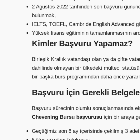
2 Ağustos 2022 tarihinden son başvuru gününe k
bulunmak,
IELTS, TOEFL, Cambride English Advanced gibi 
Yüksek lisans eğitiminin tamamlanmasının ard
Kimler Başvuru Yapamaz?
Birleşik Krallık vatandaşı olan ya da çifte va
dahilinde olmayan bir ülkedeki mülteci statüsü
bir başka burs programından daha önce yarar
Başvuru İçin Gerekli Belgele
Başvuru sürecinin olumlu sonuçlanmasında eksi
Chevening Bursu başvurusu
için bir araya g
Geçtiğimiz son 6 ay içerisinde çekilmiş 3 adet 
Nüfus cüzdanı fotokopisi