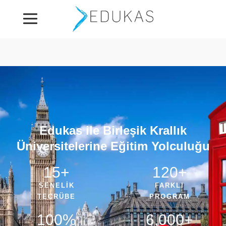
Edukas ile Birleşik Krallık
Üniversitelerine Eğitim Yolculuğu
15
+
120
+
SENELİK
FARKLI
TECRÜBE
PROGRAM
100
%
6,000
+