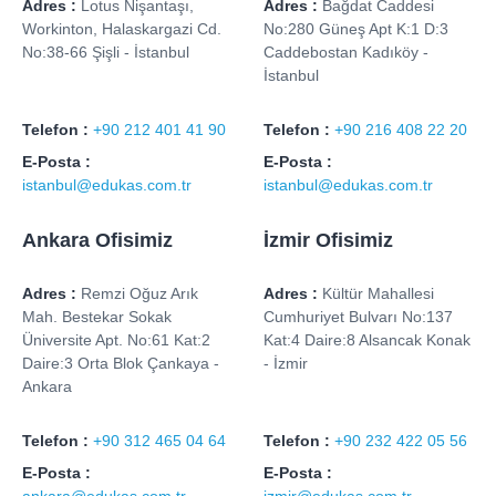
Adres :
Lotus Nişantaşı,
Adres :
Bağdat Caddesi
Workinton, Halaskargazi Cd.
No:280 Güneş Apt K:1 D:3
No:38-66 Şişli - İstanbul
Caddebostan Kadıköy -
İstanbul
Telefon :
+90 212 401 41 90
Telefon :
+90 216 408 22 20
E-Posta :
E-Posta :
istanbul@edukas.com.tr
istanbul@edukas.com.tr
Ankara Ofisimiz
İzmir Ofisimiz
Adres :
Remzi Oğuz Arık
Adres :
Kültür Mahallesi
Mah. Bestekar Sokak
Cumhuriyet Bulvarı No:137
Üniversite Apt. No:61 Kat:2
Kat:4 Daire:8 Alsancak Konak
Daire:3 Orta Blok Çankaya -
- İzmir
Ankara
Telefon :
+90 312 465 04 64
Telefon :
+90 232 422 05 56
E-Posta :
E-Posta :
ankara@edukas.com.tr
izmir@edukas.com.tr