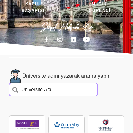
KABUL
MUTLU
BAŞARISI
ÖĞRENCİ
Sosyal Medyada Biz
Üniversite adını yazarak arama yapın