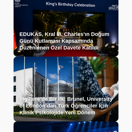
EDUKAS, Kral III. Charles’ın Doğum
Günü Kutlaması Kapsamında
Düzenlenen Özel Davete Katıldı
İngiltere’de Bir İlk: Brunel, University
of London’dan Türk Öğrenciler İçin
Klinik Psikolojide Yeni Dönem