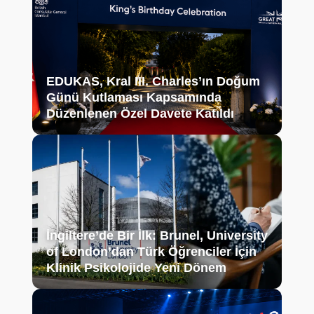
EDUKAS, Kral III. Charles’ın Doğum
Günü Kutlaması Kapsamında
Düzenlenen Özel Davete Katıldı
İngiltere’de Bir İlk: Brunel, University
of London’dan Türk Öğrenciler İçin
Klinik Psikolojide Yeni Dönem