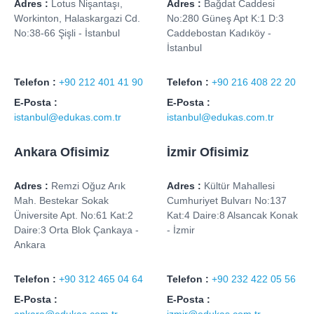
Adres :
Lotus Nişantaşı,
Adres :
Bağdat Caddesi
Workinton, Halaskargazi Cd.
No:280 Güneş Apt K:1 D:3
No:38-66 Şişli - İstanbul
Caddebostan Kadıköy -
İstanbul
Telefon :
+90 212 401 41 90
Telefon :
+90 216 408 22 20
E-Posta :
E-Posta :
istanbul@edukas.com.tr
istanbul@edukas.com.tr
Ankara Ofisimiz
İzmir Ofisimiz
Adres :
Remzi Oğuz Arık
Adres :
Kültür Mahallesi
Mah. Bestekar Sokak
Cumhuriyet Bulvarı No:137
Üniversite Apt. No:61 Kat:2
Kat:4 Daire:8 Alsancak Konak
Daire:3 Orta Blok Çankaya -
- İzmir
Ankara
Telefon :
+90 312 465 04 64
Telefon :
+90 232 422 05 56
E-Posta :
E-Posta :
ankara@edukas.com.tr
izmir@edukas.com.tr