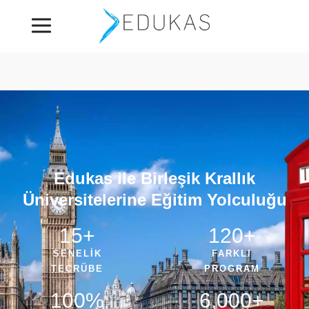
Edukas ile Birleşik Krallık
Üniversitelerine Eğitim Yolculuğu
15
+
120
+
SENELİK
FARKLI
TECRÜBE
PROGRAM
100
%
6,000
+