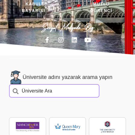
KABUL
MUTLU
BAŞARISI
ÖĞRENCİ
Sosyal Medyada Biz
Üniversite adını yazarak arama yapın