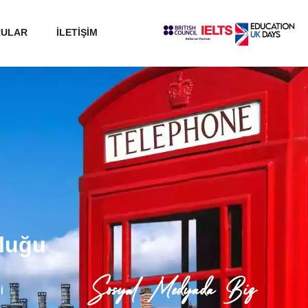
RULAR
İLETİŞİM
uluğu
Sosyal Medyada Biz
İ