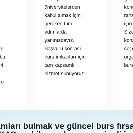
üniversitelerden
kon
kabul almak için
rah
gereken tüm
için
adımlarda
Siz
yanınızdayız.
kon
ı;
Başvuru sonrası
seç
bu,
burs imkanları için
org
ri
tam kapsamlı
bur
hizmet sunuyoruz
uz
ları bulmak ve güncel burs fırsa