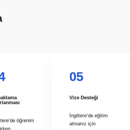
a
4
05
aklama
Vize Desteği
rlanması
İngiltere’de eğitim
ltere’de öğrenim
almanız için
ürken