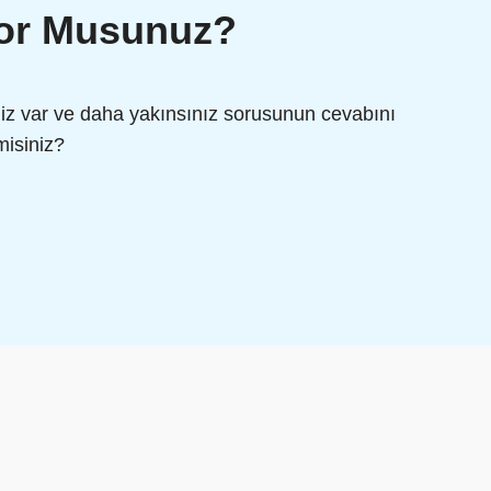
yor Musunuz?
z var ve daha yakınsınız sorusunun cevabını
misiniz?