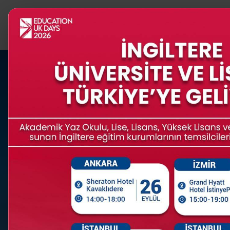
PROGRAMLAR
İNGİLTERE
Edukas ile Birleşik Krallı
15
+
120
+
SENELİK TECRÜBE
FARKLI ÜNIVERSITE