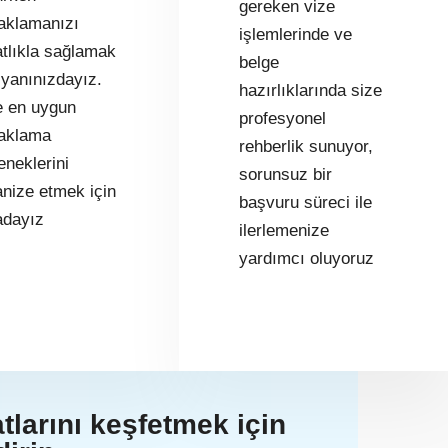
gereken vize
aklamanızı
işlemlerinde ve
atlıkla sağlamak
belge
 yanınızdayız.
hazırlıklarında size
e en uygun
profesyonel
aklama
rehberlik sunuyor,
eneklerini
sorunsuz bir
anize etmek için
başvuru süreci ile
adayız
ilerlemenize
yardımcı oluyoruz
tlarını keşfetmek için