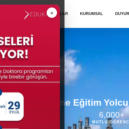
 ÜNİVERSİTELERİ
MEZUNLAR
KURUMSAL
DUYU
k Üniversitelerine Eğitim Yolc
100
%
6,000
+
KABUL BAŞARISI
MUTLU ÖĞRENC