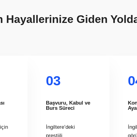
im Hayallerinize Giden Yold
03
0
sı
Başvuru, Kabul ve
Kon
Burs Süreci
Aya
için
İngiltere’deki
İngi
prestijli
gör