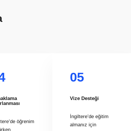
a
4
05
aklama
Vize Desteği
rlanması
İngiltere’de eğitim
ltere’de öğrenim
almanız için
ürken