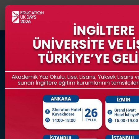
PROGRAMLAR
İNGİLTERE
Edukas ile Birleşik Krallı
15
+
120
+
SENELİK TECRÜBE
FARKLI ÜNIVERSITE