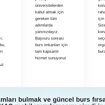
üniversitelerden
kon
kabul almak için
rah
gereken tüm
için
adımlarda
Siz
yanınızdayız.
kon
ı;
Başvuru sonrası
seç
bu,
burs imkanları için
org
ri
tam kapsamlı
bur
hizmet sunuyoruz
uz
ları bulmak ve güncel burs fırsa