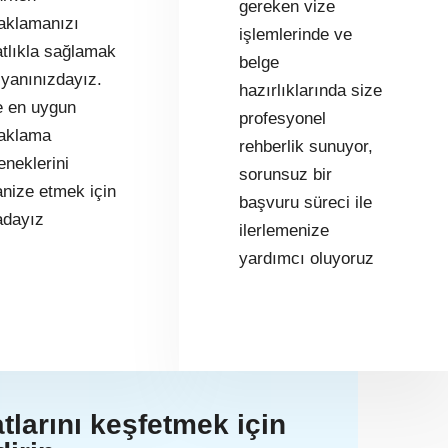
gereken vize
aklamanızı
işlemlerinde ve
atlıkla sağlamak
belge
 yanınızdayız.
hazırlıklarında size
e en uygun
profesyonel
aklama
rehberlik sunuyor,
eneklerini
sorunsuz bir
anize etmek için
başvuru süreci ile
adayız
ilerlemenize
yardımcı oluyoruz
tlarını keşfetmek için