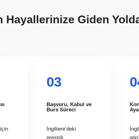
im Hayallerinize Giden Yold
03
0
sı
Başvuru, Kabul ve
Kon
Burs Süreci
Aya
için
İngiltere’deki
İngi
prestijli
gör