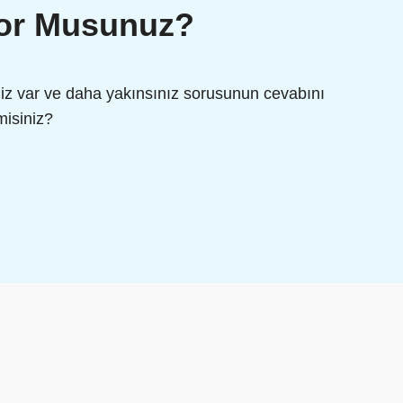
yor Musunuz?
z var ve daha yakınsınız sorusunun cevabını
misiniz?