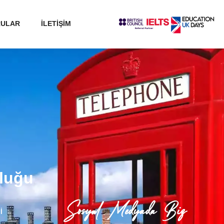
RULAR
İLETİŞİM
uluğu
Sosyal Medyada Biz
İ