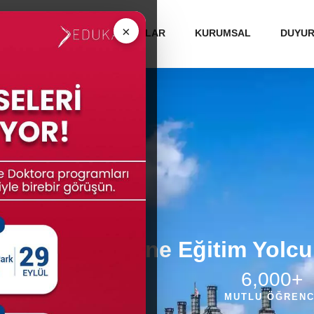
 ÜNİVERSİTELERİ
MEZUNLAR
KURUMSAL
DUYU
k Üniversitelerine Eğitim Yolc
100
%
6,000
+
KABUL BAŞARISI
MUTLU ÖĞRENC