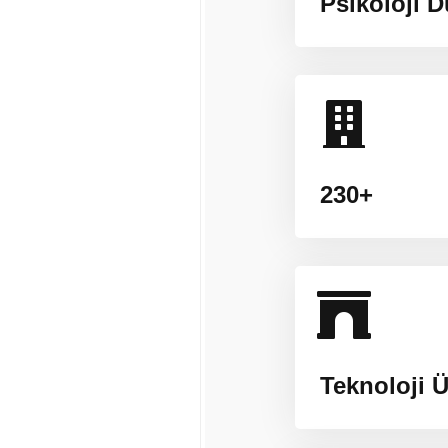
Psikoloji D
230+
Teknoloji Ü