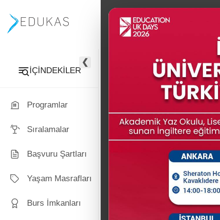
PROGRAMLAR
İNGİLTERE
❮
University 
İÇİNDEKİLER
England Ün
Programlar
Sıralamalar
Başvuru Şartları
Yaşam Masrafları
Burs İmkanları