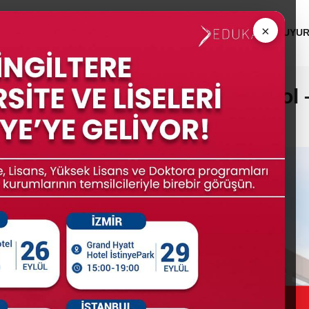
 ÜNİVERSİTELERİ
MEZUNLAR
KURUMSAL
DUYU
of the West of England, Bristol 
iversitesi