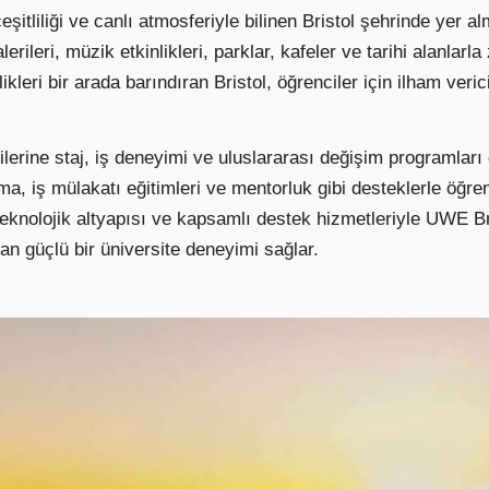
çeşitliliği ve canlı atmosferiyle bilinen Bristol şehrinde yer 
lerileri, müzik etkinlikleri, parklar, kafeler ve tarihi alanl
leri bir arada barındıran Bristol, öğrenciler için ilham veric
erine staj, iş deneyimi ve uluslararası değişim programları g
a, iş mülakatı eğitimleri ve mentorluk gibi desteklerle öğren
eknolojik altyapısı ve kapsamlı destek hizmetleriyle UWE B
n güçlü bir üniversite deneyimi sağlar.