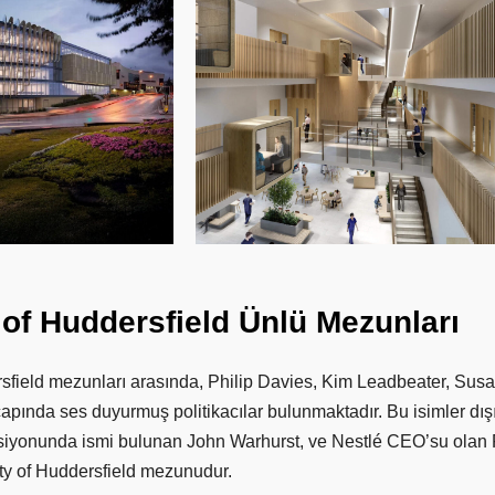
of
Huddersfield
Ünlü
Mezunları
rsfield mezunları arasında, Philip Davies, Kim Leadbeater, Susa
k çapında ses duyurmuş politikacılar bulunmaktadır. Bu isimler dı
ksiyonunda ismi bulunan John Warhurst, ve Nestlé CEO’su ola
ty of Huddersfield mezunudur.