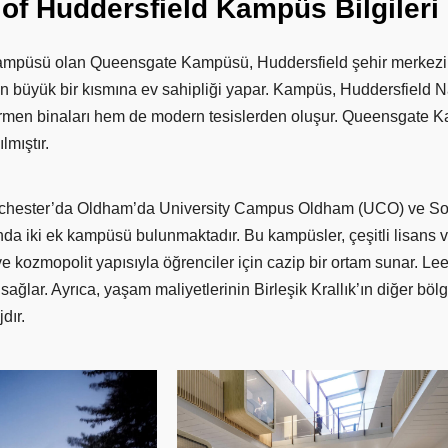
of
Huddersfield
Kampüs
Bilgileri
ampüsü olan Queensgate Kampüsü, Huddersfield şehir merkezin
nin büyük bir kısmına ev sahipliği yapar. Kampüs, Huddersfield 
men binaları hem de modern tesislerden oluşur. Queensgate Ka
mıştır. ​
nchester’da Oldham’da University Campus Oldham (UCO) ve Sou
da iki ek kampüsü bulunmaktadır. Bu kampüsler, çeşitli lisans 
ve kozmopolit yapısıyla öğrenciler için cazip bir ortam sunar. L
sağlar. Ayrıca, yaşam maliyetlerinin Birleşik Krallık’ın diğer bö
dır.