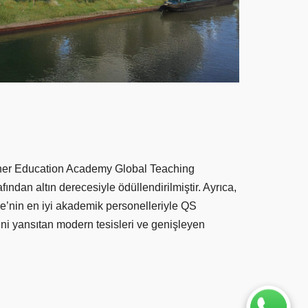
igher Education Academy Global Teaching
an altın derecesiyle ödüllendirilmiştir. Ayrıca,
ere’nin en iyi akademik personelleriyle QS
ini yansıtan modern tesisleri ve genişleyen