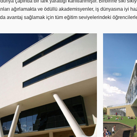
e dünya çapında bir fark yarattığı kanıtlanmıştır. Birbirine sıkı sı
nları ağırlamakta ve ödüllü akademisyenler, iş dünyasına iyi ha
a avantaj sağlamak için tüm eğitim seviyelerindeki öğrencilerle 