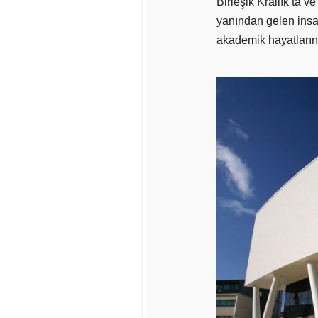
Birleşik Krallık’ta v
yanından gelen insa
akademik hayatlarınd