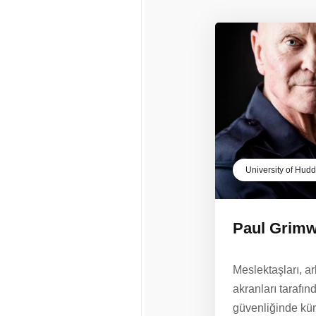
University of Hudd
Paul Grim
Meslektaşları, a
akranları tarafı
güvenliğinde küre