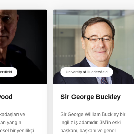
ersfield
University of Huddersfield
wood
Sir George Buckley
rkadaşları ve
Sir George William Buckley bir
ndan yangın
İngiliz iş adamıdır. 3M'in eski
sel bir yenilikçi
başkanı, başkanı ve genel