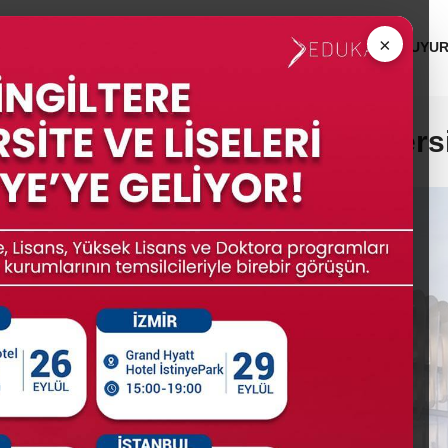
 ÜNİVERSİTELERİ
MEZUNLAR
KURUMSAL
DUYU
dersfield Üniversitesi - Univers