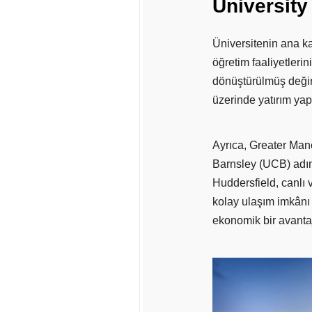
University
Üniversitenin ana k
öğretim faaliyetleri
dönüştürülmüş değir
üzerinde yatırım yapıl
Ayrıca, Greater Ma
Barnsley (UCB) adın
Huddersfield, canlı 
kolay ulaşım imkânı 
ekonomik bir avantaj