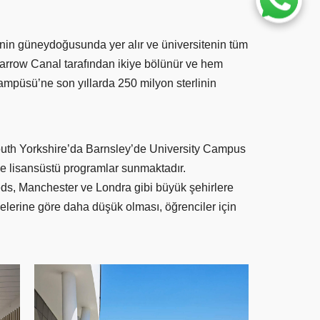
in güneydoğusunda yer alır ve üniversitenin tüm
Narrow Canal tarafından ikiye bölünür ve hem
mpüsü’ne son yıllarda 250 milyon sterlinin
th Yorkshire’da Barnsley’de University Campus
ve lisansüstü programlar sunmaktadır.
eeds, Manchester ve Londra gibi büyük şehirlere
lgelerine göre daha düşük olması, öğrenciler için