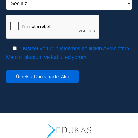
* Kişisel verilerin işlenmesine ilişkin Aydınlatma
Metnini okudum ve kabul ediyorum.