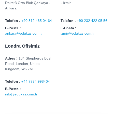
Daire:3 Orta Blok Çankaya -
- İzmir
Ankara
Telefon :
+90 312 465 04 64
Telefon :
+90 232 422 05 56
E-Posta :
E-Posta :
ankara@edukas.com.tr
izmir@edukas.com.tr
Londra Ofisimiz
Adres :
184 Shepherds Bush
Road, London, United
Kingdom, W6 7NL
Telefon :
+44 7774 998404
E-Posta :
info@edukas.com.tr