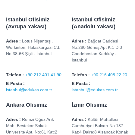
İstanbul Ofisimiz
İstanbul Ofisimiz
(Avrupa Yakası)
(Anadolu Yakası)
Adres :
Lotus Nişantaşı,
Adres :
Bağdat Caddesi
Workinton, Halaskargazi Cd.
No:280 Güneş Apt K:1 D:3
No:38-66 Şişli - İstanbul
Caddebostan Kadıköy -
İstanbul
Telefon :
+90 212 401 41 90
Telefon :
+90 216 408 22 20
E-Posta :
E-Posta :
istanbul@edukas.com.tr
istanbul@edukas.com.tr
Ankara Ofisimiz
İzmir Ofisimiz
Adres :
Remzi Oğuz Arık
Adres :
Kültür Mahallesi
Mah. Bestekar Sokak
Cumhuriyet Bulvarı No:137
Üniversite Apt. No:61 Kat:2
Kat:4 Daire:8 Alsancak Konak