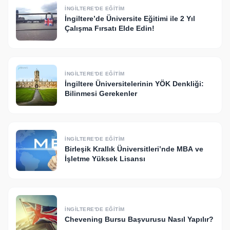
İNGILTERE'DE EĞITIM
İngiltere’de Üniversite Eğitimi ile 2 Yıl
Çalışma Fırsatı Elde Edin!
İNGILTERE'DE EĞITIM
İngiltere Üniversitelerinin YÖK Denkliği:
Bilinmesi Gerekenler
İNGILTERE'DE EĞITIM
Birleşik Krallık Üniversitleri’nde MBA ve
İşletme Yüksek Lisansı​
İNGILTERE'DE EĞITIM
Chevening Bursu Başvurusu Nasıl Yapılır?