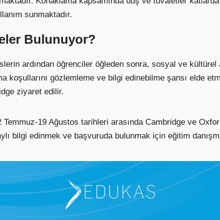
aktadır. Konaklama kapsamında duş ve tuvaletler katlarda y
kullanım sunmaktadır.
teler Bulunuyor?
erin ardından öğrenciler öğleden sonra, sosyal ve kültürel 
alma koşullarını gözlemleme ve bilgi edinebilme şansı elde et
ge ziyaret edilir.
 2 Temmuz-19 Ağustos tarihleri arasında Cambridge ve Oxford
ylı bilgi edinmek ve başvuruda bulunmak için eğitim danışma