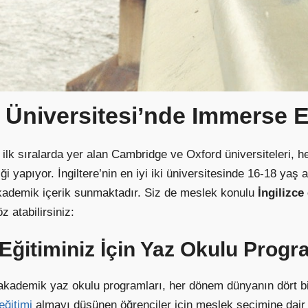
 Üniversitesi’nde Immerse 
lk sıralarda yer alan Cambridge ve Oxford üniversiteleri, he
 yapıyor. İngiltere’nin en iyi iki üniversitesinde 16-18 yaş 
 akademik içerik sunmaktadır. Siz de meslek konulu
İngilizce
 atabilirsiniz:
Eğitiminiz İçin Yaz Okulu Progr
ademik yaz okulu programları, her dönem dünyanın dört bir
eğitimi
almayı düşünen öğrenciler için meslek seçimine dair 