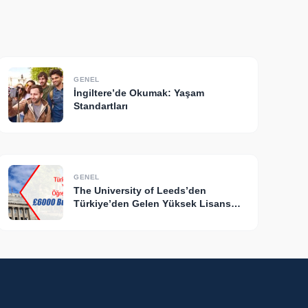
GENEL
İngiltere’de Okumak: Yaşam
Standartları
GENEL
The University of Leeds’den
Türkiye’den Gelen Yüksek Lisans
Öğrencilerine Özel £6000 Burs
Fırsatı!