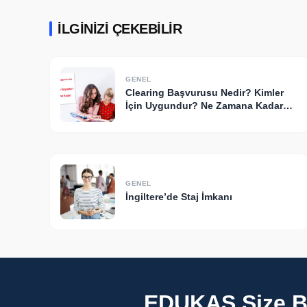
İLGINIZI ÇEKEBILIR
GENEL
Clearing Başvurusu Nedir? Kimler
İçin Uygundur? Ne Zamana Kadar
Yapılır? (2026 Rehberi)
GENEL
İngiltere’de Staj İmkanı
EDUKAS Size Bi