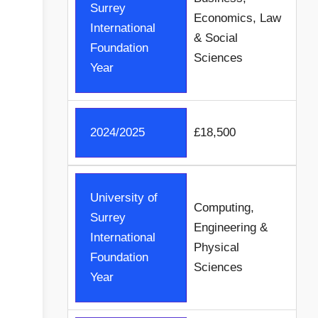
Surrey
Economics, Law
International
& Social
Foundation
Sciences
Year
2024/2025
£18,500
University of
Computing,
Surrey
Engineering &
International
Physical
Foundation
Sciences
Year