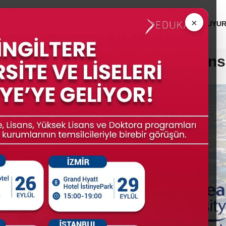
 ÜNİVERSİTELERİ
MEZUNLAR
KURUMSAL
DUYU
Swansea Üniversitesi - Swans