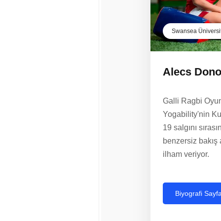
Swansea Üniversi
Alecs Don
Galli Ragbi Oyu
Yogability'nin K
19 salgını sıras
benzersiz bakış 
ilham veriyor.
Biyografi Sayf