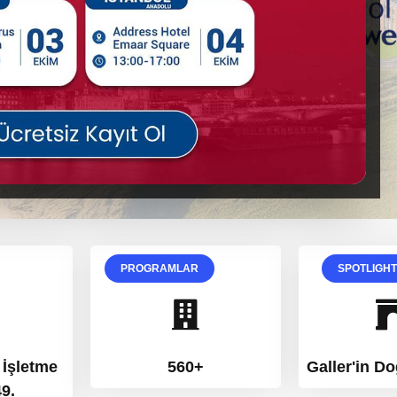
PROGRAMLAR
SPOTLIGH
 İşletme
560+
Galler'in D
9.