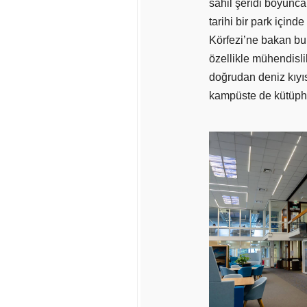
sahil şeridi boyunca
tarihi bir park için
Körfezi’ne bakan bu 
özellikle mühendislik
doğrudan deniz kıyıs
kampüste de kütüphan