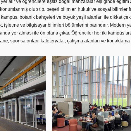
 yer alır ve öğrencilere eşsiz doğal manzaralar eşliğinde eğit
de konumlanmış olup tıp, beşeri bilimler, hukuk ve sosyal bilimler
kampüs, botanik bahçeleri ve büyük yeşil alanları ile dikkat çe
, işletme ve bilgisayar bilimleri bölümlerini barındırır. Modern yap
ında yer alması ile ön plana çıkar. Öğrenciler her iki kampüs ar
e, spor salonları, kafeteryalar, çalışma alanları ve konaklama t