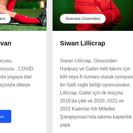
tesi
Swansea Üniversitesi
ovan
Siwan Lillicrap
ncusu,
Siwan Lillicrap, Gloucester-
urucusu . COVID-
Hartpury ve Galler milli takımı için
ında yogaya dair
kilit veya 8 numara olarak oynayan
açısıyla ülkeye
bir Galli ragbi birliği oyuncusudur.
Lillicrap, Galler için ilk maçına
2016'da çıktı ve 2020, 2021 ve
2022 Kadınlar Altı Milletler
ası
Şampiyonası'nda takıma kaptanlık
yaptı.