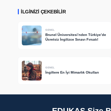
İLGINIZI ÇEKEBILIR
GENEL
Brunel Üniversitesi’nden Türkiye’de
Ücretsiz İngilizce Sınavı Fırsatı!
GENEL
İngiltere En İyi Mimarlık Okulları
EDUKAS Size Bi