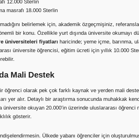
afı 12.000 Sterlin
ama masrafı 18.000 Sterlin
olmadığını belirlemek için, akademik özgeçmişiniz, referanslar
nemli bir konu. Özellikle yurt dışında üniversite okumayı d
re üniversiteleri fiyatları
haricinde; yeme içme, barınma, ul
arası üniversite öğrencisi, eğitim ücreti için yıllık 10.000 St
ebilir.
da Mali Destek
 bir öğrenci olarak pek çok farklı kaynak ve yerden mali de
nları yer alır. Detaylı bir araştırma sonucunda muhakkak ke
ta üniversite okuyan 20.000’in üzerinde uluslararası öğrenci m
ılık gösterir.
ndişelendirmesin. Ülkede yabanı öğrenciler için oluşturulmu