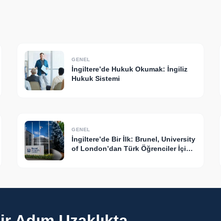
GENEL
İngiltere’de Hukuk Okumak: İngiliz
Hukuk Sistemi
GENEL
İngiltere’de Bir İlk: Brunel, University
of London’dan Türk Öğrenciler İçin
Klinik Psikolojide Yeni Dönem
r Adım Uzaklıkta