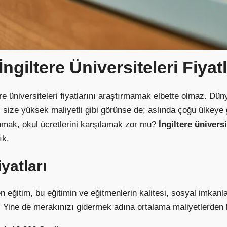
ngiltere Üniversiteleri Fiyatl
ere üniversiteleri fiyatlarını araştırmamak elbette olmaz. Dü
, size yüksek maliyetli gibi görünse de; aslında çoğu ülke
kumak, okul ücretlerini karşılamak zor mu?
İngiltere üniversi
ık.
iyatları
en eğitim, bu eğitimin ve eğitmenlerin kalitesi, sosyal imkanl
ir. Yine de merakınızı gidermek adına ortalama maliyetlerde