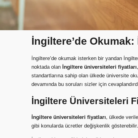
İngiltere’de Okumak: İ
İngiltere’de okumak isterken bir yandan İngilt
noktada olan
İngiltere üniversiteleri fiyatları
standartlarına sahip olan ülkede üniversite o
devamında bu soruları sizler için cevaplandırd
İngiltere Üniversiteleri F
İngiltere üniversiteleri fiyatları
, ülkede veril
gibi konularda ücretler değişkenlik gösterebil