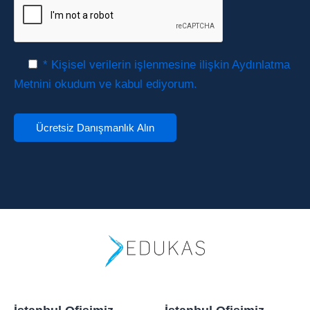
* Kişisel verilerin işlenmesine ilişkin Aydınlatma
Metnini okudum ve kabul ediyorum.