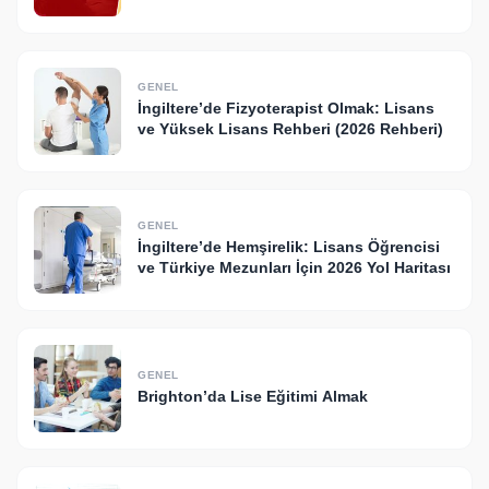
Türkiye’ye Getirdik!
GENEL
İngiltere’de Fizyoterapist Olmak: Lisans
ve Yüksek Lisans Rehberi (2026 Rehberi)
GENEL
İngiltere’de Hemşirelik: Lisans Öğrencisi
ve Türkiye Mezunları İçin 2026 Yol Haritası
GENEL
Brighton’da Lise Eğitimi Almak