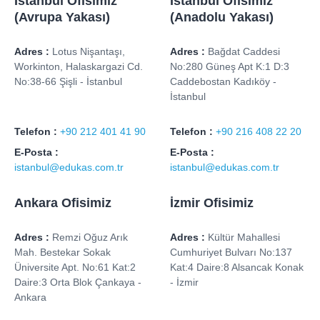
İstanbul Ofisimiz
İstanbul Ofisimiz
(Avrupa Yakası)
(Anadolu Yakası)
Adres :
Lotus Nişantaşı,
Adres :
Bağdat Caddesi
Workinton, Halaskargazi Cd.
No:280 Güneş Apt K:1 D:3
No:38-66 Şişli - İstanbul
Caddebostan Kadıköy -
İstanbul
Telefon :
+90 212 401 41 90
Telefon :
+90 216 408 22 20
E-Posta :
E-Posta :
istanbul@edukas.com.tr
istanbul@edukas.com.tr
Ankara Ofisimiz
İzmir Ofisimiz
Adres :
Remzi Oğuz Arık
Adres :
Kültür Mahallesi
Mah. Bestekar Sokak
Cumhuriyet Bulvarı No:137
Üniversite Apt. No:61 Kat:2
Kat:4 Daire:8 Alsancak Konak
Daire:3 Orta Blok Çankaya -
- İzmir
Ankara