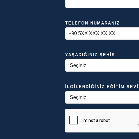
TELEFON NUMARANIZ
YAŞADIĞINIZ ŞEHIR
İLGILENDIĞINIZ EĞITIM SEV