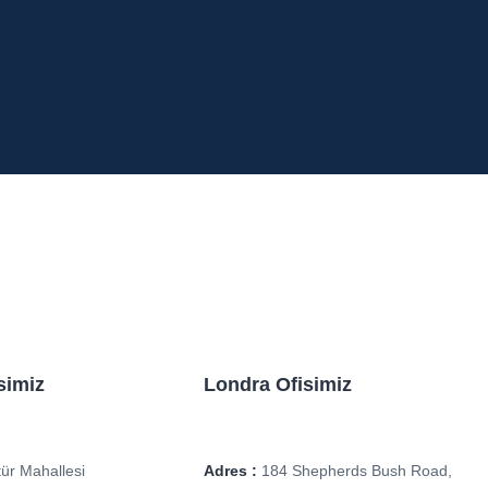
simiz
Londra Ofisimiz
ür Mahallesi
Adres :
184 Shepherds Bush Road,