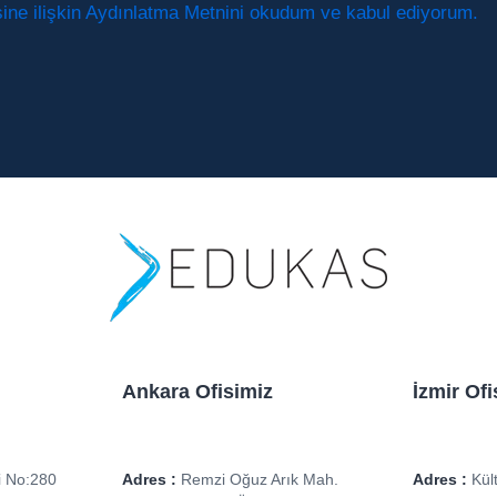
esine ilişkin Aydınlatma Metnini okudum ve kabul ediyorum.
Ankara Ofisimiz
İzmir Ofi
 No:280
Adres :
Remzi Oğuz Arık Mah.
Adres :
Kült