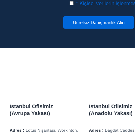
* Kişisel verilerin işlenm
İstanbul Ofisimiz
İstanbul Ofisimiz
(Avrupa Yakası)
(Anadolu Yakası)
Adres :
Lotus Nişantaşı, Workinton,
Adres :
Bağdat Caddesi