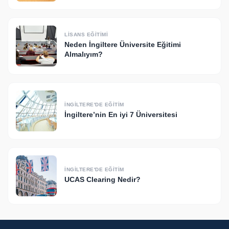
LISANS EĞITIMI
Neden İngiltere Üniversite Eğitimi
Almalıyım?
İNGILTERE'DE EĞITIM
İngiltere’nin En iyi 7 Üniversitesi
İNGILTERE'DE EĞITIM
UCAS Clearing Nedir?