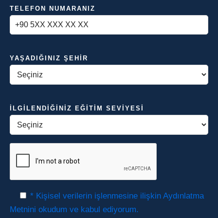
TELEFON NUMARANIZ
YAŞADIĞINIZ ŞEHIR
İLGILENDIĞINIZ EĞITIM SEVIYESI
* Kişisel verilerin işlenmesine ilişkin Aydınlatma
Metnini okudum ve kabul ediyorum.