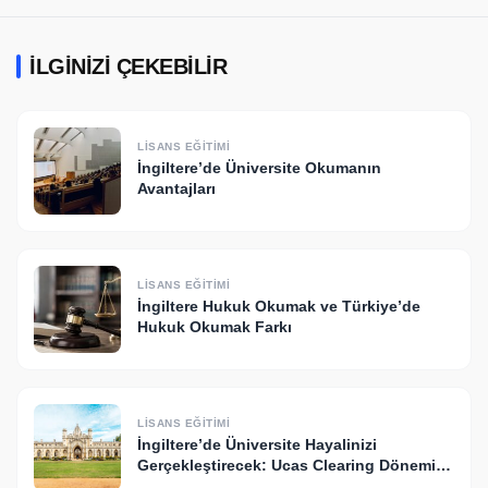
İLGINIZI ÇEKEBILIR
LISANS EĞITIMI
İngiltere’de Üniversite Okumanın
Avantajları
LISANS EĞITIMI
İngiltere Hukuk Okumak ve Türkiye’de
Hukuk Okumak Farkı
LISANS EĞITIMI
İngiltere’de Üniversite Hayalinizi
Gerçekleştirecek: Ucas Clearing Dönemi
Başlıyor!