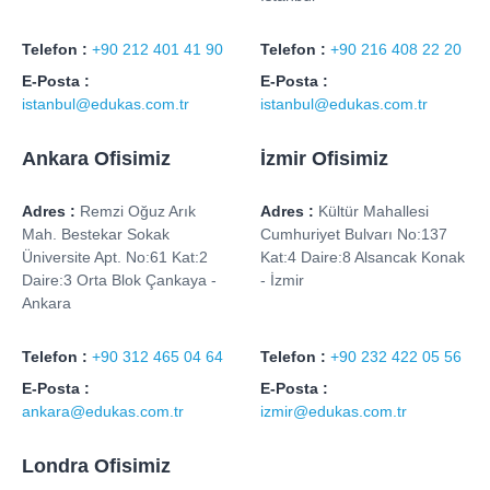
Telefon :
+90 212 401 41 90
Telefon :
+90 216 408 22 20
E-Posta :
E-Posta :
istanbul@edukas.com.tr
istanbul@edukas.com.tr
Ankara Ofisimiz
İzmir Ofisimiz
Adres :
Remzi Oğuz Arık
Adres :
Kültür Mahallesi
Mah. Bestekar Sokak
Cumhuriyet Bulvarı No:137
Üniversite Apt. No:61 Kat:2
Kat:4 Daire:8 Alsancak Konak
Daire:3 Orta Blok Çankaya -
- İzmir
Ankara
Telefon :
+90 312 465 04 64
Telefon :
+90 232 422 05 56
E-Posta :
E-Posta :
ankara@edukas.com.tr
izmir@edukas.com.tr
Londra Ofisimiz