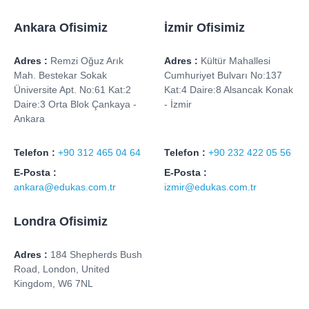
Ankara Ofisimiz
İzmir Ofisimiz
Adres :
Remzi Oğuz Arık
Adres :
Kültür Mahallesi
Mah. Bestekar Sokak
Cumhuriyet Bulvarı No:137
Üniversite Apt. No:61 Kat:2
Kat:4 Daire:8 Alsancak Konak
Daire:3 Orta Blok Çankaya -
- İzmir
Ankara
Telefon :
+90 312 465 04 64
Telefon :
+90 232 422 05 56
E-Posta :
E-Posta :
ankara@edukas.com.tr
izmir@edukas.com.tr
Londra Ofisimiz
Adres :
184 Shepherds Bush
Road, London, United
Kingdom, W6 7NL