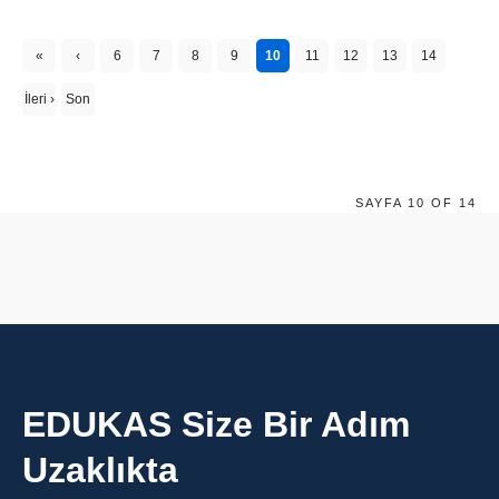
«
‹
6
7
8
9
10
11
12
13
14
First
Previ
İleri ›
Son
ous
»
SAYFA 10 OF 14
EDUKAS Size Bir Adım
Uzaklıkta