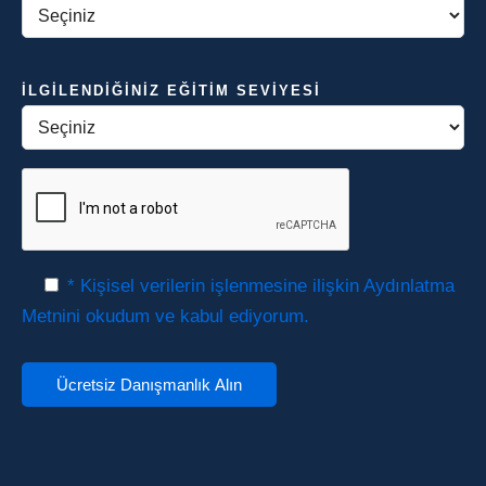
İLGILENDIĞINIZ EĞITIM SEVIYESI
* Kişisel verilerin işlenmesine ilişkin Aydınlatma
Metnini okudum ve kabul ediyorum.