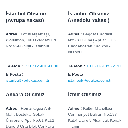
İstanbul Ofisimiz
İstanbul Ofisimiz
(Avrupa Yakası)
(Anadolu Yakası)
Adres :
Lotus Nişantaşı,
Adres :
Bağdat Caddesi
Workinton, Halaskargazi Cd.
No:280 Güneş Apt K:1 D:3
No:38-66 Şişli - İstanbul
Caddebostan Kadıköy -
İstanbul
Telefon :
+90 212 401 41 90
Telefon :
+90 216 408 22 20
E-Posta :
E-Posta :
istanbul@edukas.com.tr
istanbul@edukas.com.tr
Ankara Ofisimiz
İzmir Ofisimiz
Adres :
Remzi Oğuz Arık
Adres :
Kültür Mahallesi
Mah. Bestekar Sokak
Cumhuriyet Bulvarı No:137
Üniversite Apt. No:61 Kat:2
Kat:4 Daire:8 Alsancak Konak
Daire:3 Orta Blok Çankaya -
- İzmir