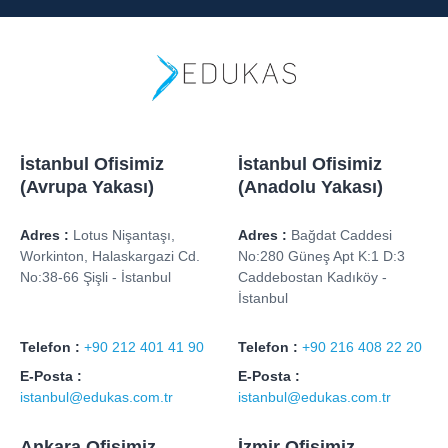
İstanbul Ofisimiz
İstanbul Ofisimiz
(Avrupa Yakası)
(Anadolu Yakası)
Adres :
Lotus Nişantaşı,
Adres :
Bağdat Caddesi
Workinton, Halaskargazi Cd.
No:280 Güneş Apt K:1 D:3
No:38-66 Şişli - İstanbul
Caddebostan Kadıköy -
İstanbul
Telefon :
+90 212 401 41 90
Telefon :
+90 216 408 22 20
E-Posta :
E-Posta :
istanbul@edukas.com.tr
istanbul@edukas.com.tr
Ankara Ofisimiz
İzmir Ofisimiz