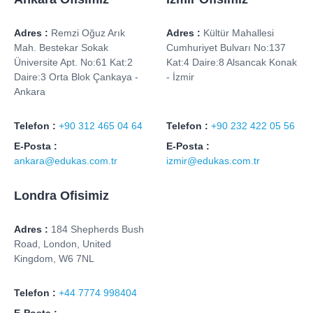
Adres :
Remzi Oğuz Arık
Adres :
Kültür Mahallesi
Mah. Bestekar Sokak
Cumhuriyet Bulvarı No:137
Üniversite Apt. No:61 Kat:2
Kat:4 Daire:8 Alsancak Konak
Daire:3 Orta Blok Çankaya -
- İzmir
Ankara
Telefon :
+90 312 465 04 64
Telefon :
+90 232 422 05 56
E-Posta :
E-Posta :
ankara@edukas.com.tr
izmir@edukas.com.tr
Londra Ofisimiz
Adres :
184 Shepherds Bush
Road, London, United
Kingdom, W6 7NL
Telefon :
+44 7774 998404
E-Posta :