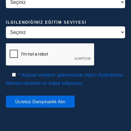
İLGILENDIĞINIZ EĞITIM SEVIYESI
* Kişisel verilerin işlenmesine ilişkin Aydınlatma
Metnini okudum ve kabul ediyorum.