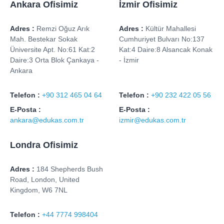
Ankara Ofisimiz
İzmir Ofisimiz
Adres :
Remzi Oğuz Arık
Adres :
Kültür Mahallesi
Mah. Bestekar Sokak
Cumhuriyet Bulvarı No:137
Üniversite Apt. No:61 Kat:2
Kat:4 Daire:8 Alsancak Konak
Daire:3 Orta Blok Çankaya -
- İzmir
Ankara
Telefon :
+90 312 465 04 64
Telefon :
+90 232 422 05 56
E-Posta :
E-Posta :
ankara@edukas.com.tr
izmir@edukas.com.tr
Londra Ofisimiz
Adres :
184 Shepherds Bush
Road, London, United
Kingdom, W6 7NL
Telefon :
+44 7774 998404