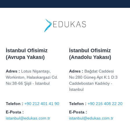
İstanbul Ofisimiz
İstanbul Ofisimiz
(Avrupa Yakası)
(Anadolu Yakası)
Adres :
Lotus Nişantaşı,
Adres :
Bağdat Caddesi
Workinton, Halaskargazi Cd.
No:280 Güneş Apt K:1 D:3
No:38-66 Şişli - İstanbul
Caddebostan Kadıköy -
İstanbul
Telefon :
+90 212 401 41 90
Telefon :
+90 216 408 22 20
E-Posta :
E-Posta :
istanbul@edukas.com.tr
istanbul@edukas.com.tr