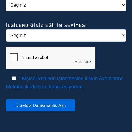
İLGILENDIĞINIZ EĞITIM SEVIYESI
* Kişisel verilerin işlenmesine ilişkin Aydınlatma
Metnini okudum ve kabul ediyorum.