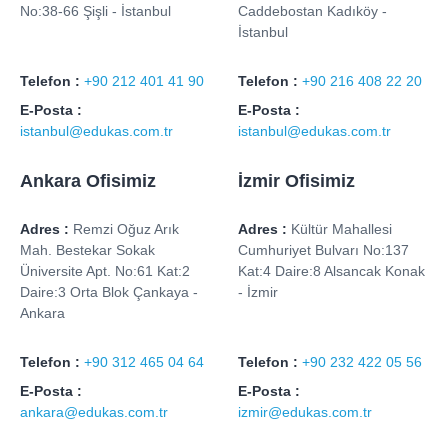
No:38-66 Şişli - İstanbul
Caddebostan Kadıköy -
İstanbul
Telefon :
+90 212 401 41 90
Telefon :
+90 216 408 22 20
E-Posta :
E-Posta :
istanbul@edukas.com.tr
istanbul@edukas.com.tr
Ankara Ofisimiz
İzmir Ofisimiz
Adres :
Remzi Oğuz Arık
Adres :
Kültür Mahallesi
Mah. Bestekar Sokak
Cumhuriyet Bulvarı No:137
Üniversite Apt. No:61 Kat:2
Kat:4 Daire:8 Alsancak Konak
Daire:3 Orta Blok Çankaya -
- İzmir
Ankara
Telefon :
+90 312 465 04 64
Telefon :
+90 232 422 05 56
E-Posta :
E-Posta :
ankara@edukas.com.tr
izmir@edukas.com.tr