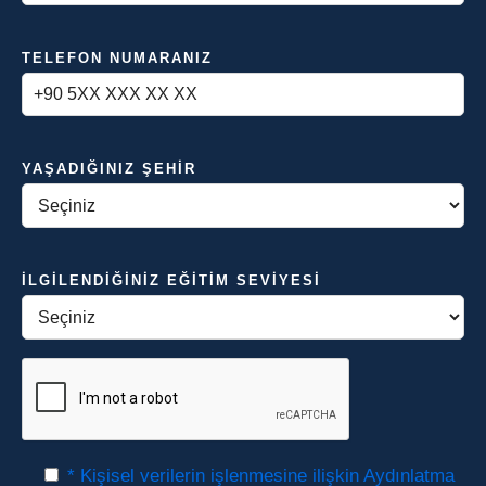
TELEFON NUMARANIZ
YAŞADIĞINIZ ŞEHIR
İLGILENDIĞINIZ EĞITIM SEVIYESI
* Kişisel verilerin işlenmesine ilişkin Aydınlatma