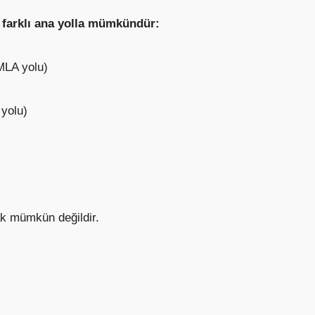
i farklı ana yolla mümkündür:
MLA yolu)
 yolu)
ak mümkün değildir.