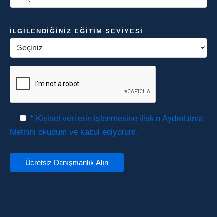
İLGILENDIĞINIZ EĞITIM SEVIYESI
* Kişisel verilerin işlenmesine ilişkin Aydınlatma
Metnini okudum ve kabul ediyorum.