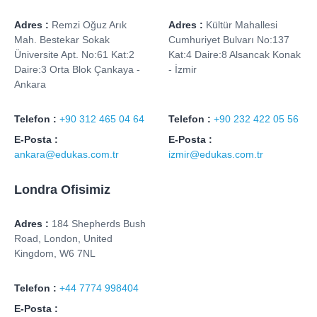
Adres :
Remzi Oğuz Arık
Adres :
Kültür Mahallesi
Mah. Bestekar Sokak
Cumhuriyet Bulvarı No:137
Üniversite Apt. No:61 Kat:2
Kat:4 Daire:8 Alsancak Konak
Daire:3 Orta Blok Çankaya -
- İzmir
Ankara
Telefon :
+90 312 465 04 64
Telefon :
+90 232 422 05 56
E-Posta :
E-Posta :
ankara@edukas.com.tr
izmir@edukas.com.tr
Londra Ofisimiz
Adres :
184 Shepherds Bush
Road, London, United
Kingdom, W6 7NL
Telefon :
+44 7774 998404
E-Posta :