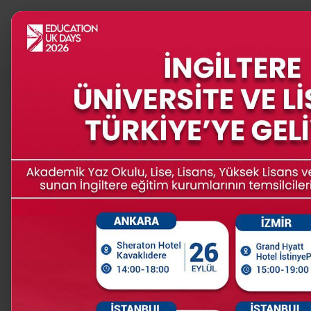
PROGRAMLAR
İNGİLTERE
Education UK Days | MB
İngiltere’nin en prestijli işletme okullar
için hemen kaydolun. (Katılım ücretsiz 
sınırlı sayıdadır.)
Neden Etkinliğe Katılmalısınız?
* İngiltere’nin önde gelen üniversiteleriy
fırsatı sunar.
* Programlar, burslar ve başvuru süreçl