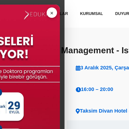
 ÜNİVERSİTELERİ
MEZUNLAR
KURUMSAL
DUYU
A, Business & Management - Is
3 Aralık 2025, Çar
ıyla birebir görüşmek
olup, kontenjan
16:00 – 20:00
Taksim Divan Hotel 
le birebir tanışma
eri hakkında en