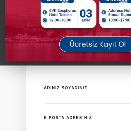
güncel bilgileri edinmenizi sağlar.
* Üniversite temsilcilerinden doğrudan b
tercihler yapmanıza yardımcı olur.
* İngiltere’de eğitim hayalinizi gerçeğe 
adımı atmanızı sağlar.
* Burslar konusunda bilgilendirir ve ba
atmanız gereken adımları netleştirir
ADINIZ SOYADINIZ
E-POSTA ADRESINIZ