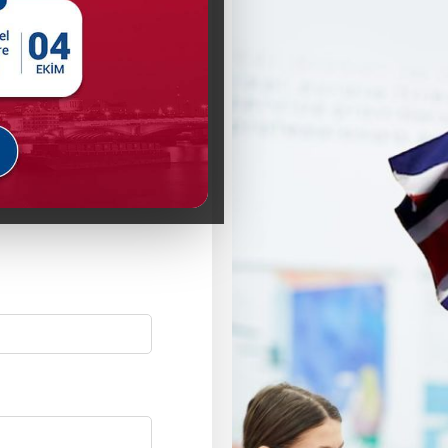
ilgi alarak doğru
dönüştürmek için ilk
şvuru sürecinde