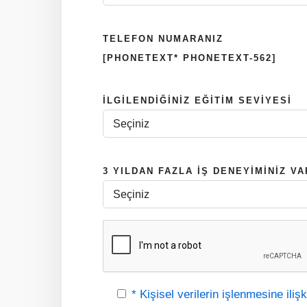
TELEFON NUMARANIZ
[PHONETEXT* PHONETEXT-562]
İLGILENDIĞINIZ EĞITIM SEVIYESI
3 YILDAN FAZLA IŞ DENEYIMINIZ VA
* Kişisel verilerin işlenmesine iliş