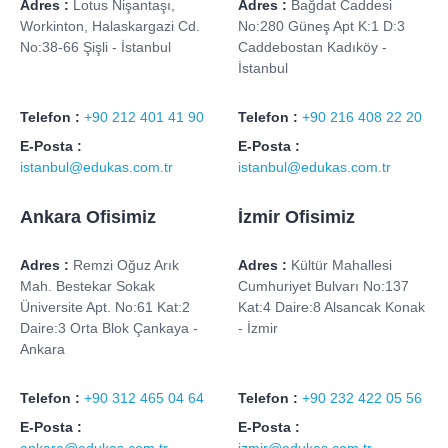
Adres :
Lotus Nişantaşı,
Adres :
Bağdat Caddesi
Workinton, Halaskargazi Cd.
No:280 Güneş Apt K:1 D:3
No:38-66 Şişli - İstanbul
Caddebostan Kadıköy -
İstanbul
Telefon :
+90 212 401 41 90
Telefon :
+90 216 408 22 20
E-Posta :
E-Posta :
istanbul@edukas.com.tr
istanbul@edukas.com.tr
Ankara Ofisimiz
İzmir Ofisimiz
Adres :
Remzi Oğuz Arık
Adres :
Kültür Mahallesi
Mah. Bestekar Sokak
Cumhuriyet Bulvarı No:137
Üniversite Apt. No:61 Kat:2
Kat:4 Daire:8 Alsancak Konak
Daire:3 Orta Blok Çankaya -
- İzmir
Ankara
Telefon :
+90 312 465 04 64
Telefon :
+90 232 422 05 56
E-Posta :
E-Posta :
ankara@edukas.com.tr
izmir@edukas.com.tr