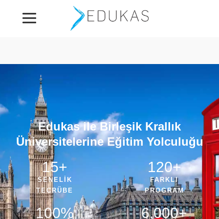
Edukas ile Birleşik Krallık
Üniversitelerine Eğitim Yolculuğu
15
+
120
+
SENELİK
FARKLI
TECRÜBE
PROGRAM
100
%
6,000
+