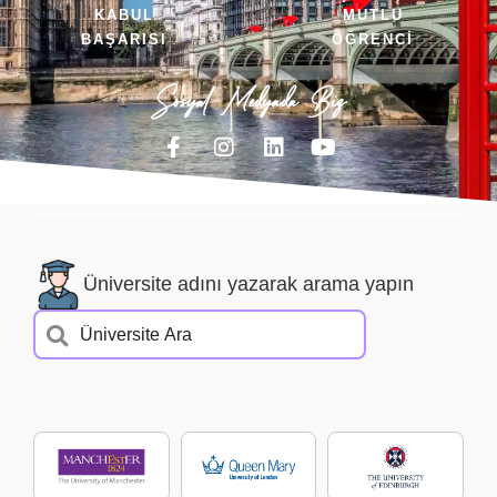
KABUL
MUTLU
BAŞARISI
ÖĞRENCİ
Sosyal Medyada Biz
Üniversite adını yazarak arama yapın