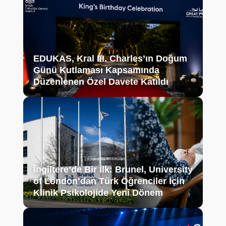
EDUKAS, Kral III. Charles’ın Doğum
Günü Kutlaması Kapsamında
Düzenlenen Özel Davete Katıldı
İngiltere’de Bir İlk: Brunel, University
of London’dan Türk Öğrenciler İçin
Klinik Psikolojide Yeni Dönem