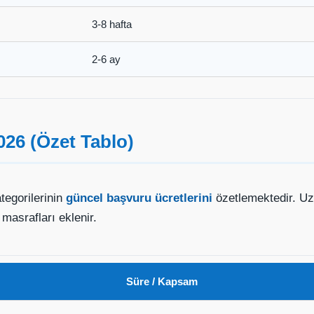
3-8 hafta
2-6 ay
2026 (Özet Tablo)
ategorilerinin
güncel başvuru ücretlerini
özetlemektedir. Uzu
masrafları eklenir.
Süre / Kapsam