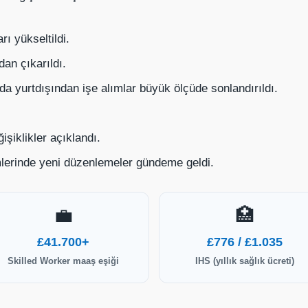
ı yükseltildi.
an çıkarıldı.
a yurtdışından işe alımlar büyük ölçüde sonlandırıldı.
şiklikler açıklandı.
mlerinde yeni düzenlemeler gündeme geldi.
💼
🏥
£41.700+
£776 / £1.035
Skilled Worker maaş eşiği
IHS (yıllık sağlık ücreti)