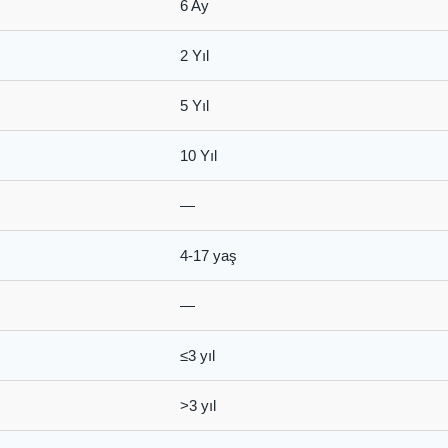
6 Ay
2 Yıl
5 Yıl
10 Yıl
—
4-17 yaş
—
≤3 yıl
>3 yıl