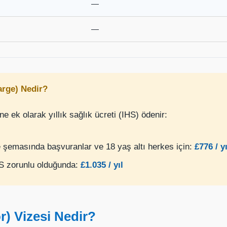
—
—
arge) Nedir?
e ek olarak yıllık sağlık ücreti (IHS) ödenir:
e şemasında başvuranlar ve 18 yaş altı herkes için:
£776 / yı
HS zorunlu olduğunda:
£1.035 / yıl
or) Vizesi Nedir?