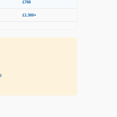
£766
£1.300+
l