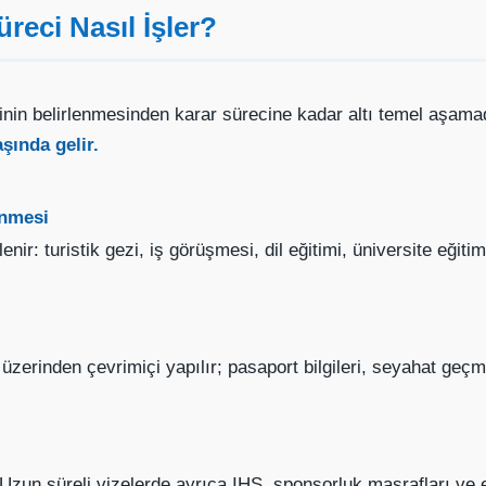
reci Nasıl İşler?
rinin belirlenmesinden karar sürecine kadar altı temel aşam
şında gelir.
enmesi
nir: turistik gezi, iş görüşmesi, dil eğitimi, üniversite eğitim
zerinden çevrimiçi yapılır; pasaport bilgileri, seyahat geçm
Uzun süreli vizelerde ayrıca IHS, sponsorluk masrafları ve ek