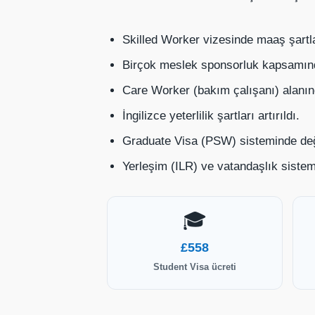
Skilled Worker vizesinde maaş şartlar
Birçok meslek sponsorluk kapsamınd
Care Worker (bakım çalışanı) alanınd
İngilizce yeterlilik şartları artırıldı.
Graduate Visa (PSW) sisteminde deği
Yerleşim (ILR) ve vatandaşlık siste
🎓
£558
Student Visa ücreti