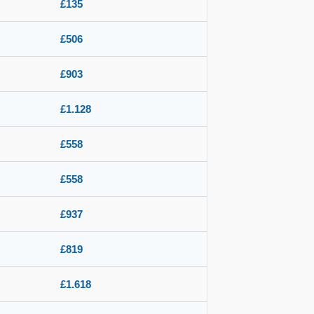
£135
£506
£903
£1.128
£558
£558
£937
£819
£1.618