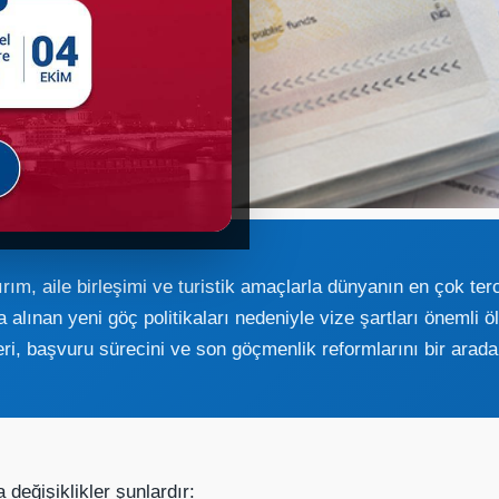
tırım, aile birleşimi ve turistik amaçlarla dünyanın en çok terc
alınan yeni göç politikaları nedeniyle vize şartları önemli ö
tleri, başvuru sürecini ve son göçmenlik reformlarını bir arad
değişiklikler şunlardır: