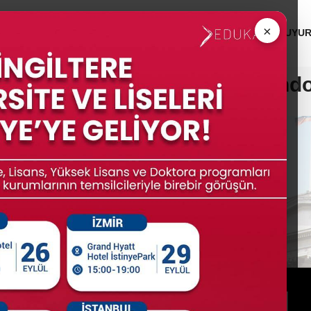
 ÜNİVERSİTELERİ
MEZUNLAR
KURUMSAL
DUYU
University College Lond