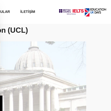
RULAR
İLETİŞİM
on (UCL)