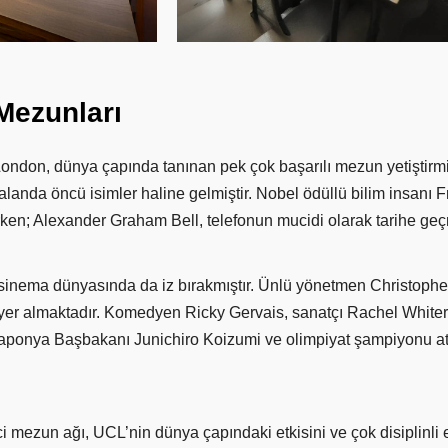
Mezunları
ondon, dünya çapında tanınan pek çok başarılı mezun yetiştirmişt
k alanda öncü isimler haline gelmiştir. Nobel ödüllü bilim insanı 
irken; Alexander Graham Bell, telefonun mucidi olarak tarihe geçm
inema dünyasında da iz bırakmıştır. Ünlü yönetmen Christop
yer almaktadır. Komedyen Ricky Gervais, sanatçı Rachel Whitere
i Japonya Başbakanı Junichiro Koizumi ve olimpiyat şampiyonu 
ci mezun ağı, UCL’nin dünya çapındaki etkisini ve çok disiplinli 