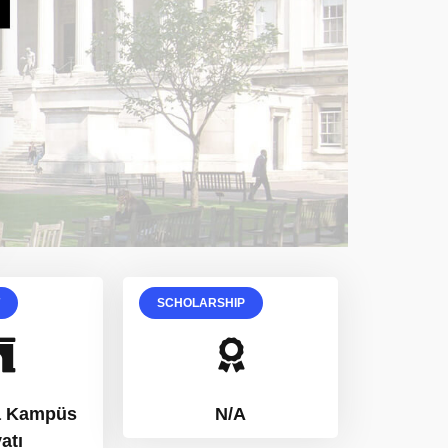
T
SCHOLARSHIP
a Kampüs
N/A
atı