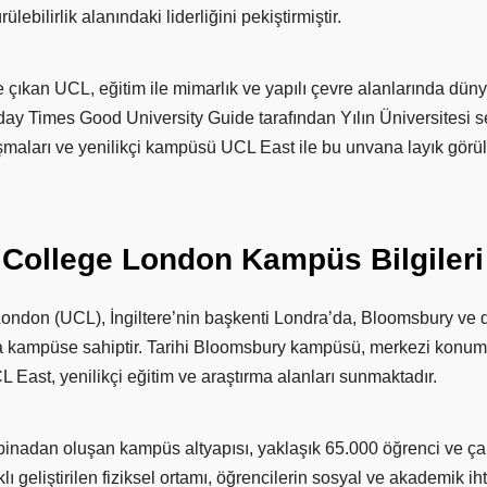
ebilirlik alanındaki liderliğini pekiştirmiştir.
 çıkan UCL, eğitim
ile
mimarlık ve yapılı çevre alanlarında dün
 Times Good University Guide tarafından Yılın Üniversitesi seçi
lışmaları ve yenilikçi kampüsü UCL East ile bu unvana layık görü
College
London
Kampüs
Bilgileri
London (UCL), İngiltere’nin başkenti Londra’da, Bloomsbury ve 
 kampüse sahiptir. Tarihi Bloomsbury kampüsü, merkezi konumu v
 East, yenilikçi eğitim ve araştırma alanları sunmaktadır.
binadan oluşan kampüs altyapısı, yaklaşık 65.000 öğrenci ve çal
klı geliştirilen fiziksel ortamı, öğrencilerin sosyal ve akademik i