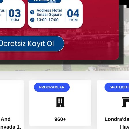
PROGRAMLAR
SPOTLIGH
 And
960+
Londra'd
ünyada 1.
Hay